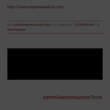
http://www.responsiveshop.com
Von
adminGaestehausAmTeich
|
27. Mai 2014
|
WEB DESIGN
|
0
Kommentare
TEILEN SIE DIESEN ARTIKEL!
Facebook
X
Reddit
LinkedIn
WhatsApp
Telegram
Tumblr
Pinterest
Vk
Xing
E-
Mail
Über den Autor:
adminGaestehausAmTeich