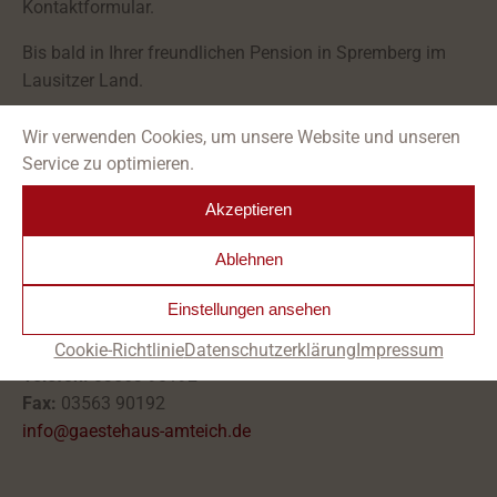
Kontaktformular.
Bis bald in Ihrer freundlichen Pension in Spremberg im
Lausitzer Land.
Wir verwenden Cookies, um unsere Website und unseren
KONTAKT
Service zu optimieren.
Gästehaus am Teich
Akzeptieren
Familie Matthiaschk
Ablehnen
Hermann-Löns-Weg 3
03130 Spremberg
Einstellungen ansehen
Mobil:
0163 0800033
Cookie-Richtlinie
Datenschutzerklärung
Impressum
Telefon:
03563 90192
Fax:
03563 90192
info@gaestehaus-amteich.de