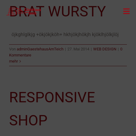
Zum
BRAT WURSTY
Inhalt
Togg
springen
Navi
START
öjkghlglkjg +ökjökjköh+ hkhjökjhökjh kjöklhjölkjlöj
UNSER HAUS
Von
adminGaestehausAmTeich
|
27. Mai 2014
|
WEB DESIGN
|
0
Kommentare
mehr
ÜBERNACHTUNG
SERVICE
RESPONSIVE
ANFRAGE & KONTAKT
SHOP